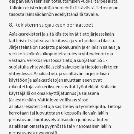
ole palvelun teknisen toteuttamisen vuoksi tarpeellista.
Tällöin rekisterinpitäjä huolehtii riittävästä tietosuojan
tasosta lainsäädännön edellyttämällä tavalla.
8. Rekisterin suojauksen periaatteet
Asiakasrekisteri ja sitä käsittelevät tietojärjestelmän
laitteistot sijaitsevat lukitussa ja vartioidussa tilassa.
Järjestelmä on suojattu palomuurein ja erilaisin salaus ja
verkkoteknikoin ulkopuolelta tulevia yhteydenottoja
vastaan. Verkkosivustossa tietoja suojataan SSL -
suojatulla yhteydellä, sekä salauksella tietojen siirtojen
yhteydessä. Asiakastietoja sisältävän järjestelmän
käyttöön ja asiakastietojen muuttamiseen ovat
oikeutettuja vain erikseen sovitut työntekijät. Kullakin
käyttäjällä on oma käyttäjätunnus ja salasana
järjestelmään. Vaitiolovelvollisuus sitoo
asiakasrekisteritietoja käsitteleviä työntekijöitä. Tietoja
kerrotaan tai luovutetaan ulkopuolisille vain lakiin
perustuvan ilmoitusvelvollisuuden johdosta, kuten
asiakkaan omasta pyynnöstä tai viranomaisen lakiin
perustuvasta pyynnöstä.