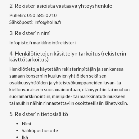
2. Rekisteriasioista vastaava yhteyshenkilö
Puhelin: 050 585 0210
Sähköposti:
info@holla.fi
3. Rekisterin nimi
Infopiste.fi markkinointirekisteri
4. Henkilötietojen käsittelyn tarkoitus (rekisterin
käyttötarkoitus)
Henkilötietoja käytetään rekisterinpitäjän ja sen kanssa
samaan konserniin kuuluvien yhtiöiden sekä sen
osakkuusyhtiöiden ja yhteistyökumppaneiden luvan- ja
kiellonvaraiseen suoramainontaan, etämyyntiin tai muuhun
suoramarkkinointiin, mielipide- tai markkinatutkimukseen,
tai muihin näihin rinnastettaviin osoitteellisiin lähetyksiin.
5. Rekisterin tietosisältö
Nimi
Sähköpostiosoite
Ikä