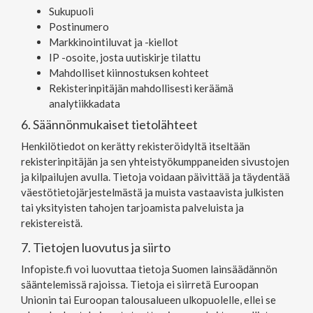
Sukupuoli
Postinumero
Markkinointiluvat ja -kiellot
IP -osoite, josta uutiskirje tilattu
Mahdolliset kiinnostuksen kohteet
Rekisterinpitäjän mahdollisesti keräämä
analytiikkadata
6. Säännönmukaiset tietolähteet
Henkilötiedot on kerätty rekisteröidyltä itseltään
rekisterinpitäjän ja sen yhteistyökumppaneiden sivustojen
ja kilpailujen avulla. Tietoja voidaan päivittää ja täydentää
väestötietojärjestelmästä ja muista vastaavista julkisten
tai yksityisten tahojen tarjoamista palveluista ja
rekistereistä.
7. Tietojen luovutus ja siirto
Infopiste.fi voi luovuttaa tietoja Suomen lainsäädännön
sääntelemissä rajoissa. Tietoja ei siirretä Euroopan
Unionin tai Euroopan talousalueen ulkopuolelle, ellei se