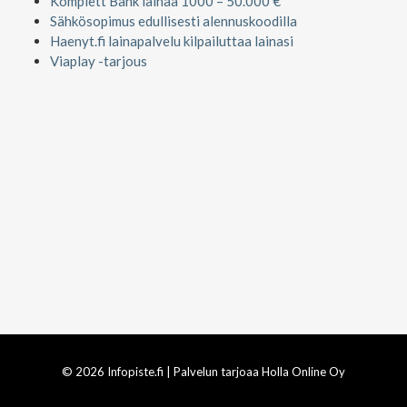
Komplett Bank lainaa 1000 – 50.000 €
Sähkösopimus edullisesti alennuskoodilla
Haenyt.fi lainapalvelu kilpailuttaa lainasi
Viaplay -tarjous
© 2026 Infopiste.fi | Palvelun tarjoaa Holla Online Oy